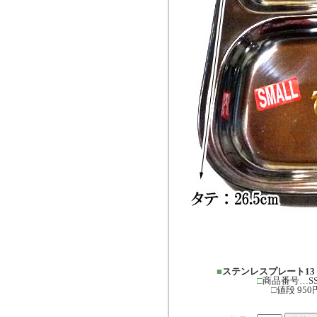
■
ステンレスプレート1
□
商品番号…SS-
□
値段 950