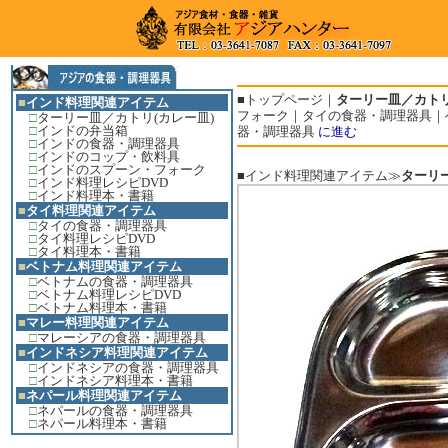
■
トップページ
｜
ターリー皿／カトリ
■
インド料理関連アイテム
フォーク
｜
タイの食器・調理器具
｜
□
ターリー皿／カトリ(カレー皿)
□
インドの弁当箱
器・調理器具
に進む
□
インドの食器・調理器具
□
インドのコップ・飲料具
□
インドのスプーン・フォーク
■インド料理関連アイテム≫
ターリー
□
インド料理レシピDVD
□
インド料理本・書籍
■
タイ料理関連アイテム
□
タイの食器・調理器具
□
タイ料理レシピDVD
□
タイ料理本・書籍
■
ベトナム料理関連アイテム
□
ベトナムの食器・調理器具
□
ベトナム料理レシピDVD
□
ベトナム料理本・書籍
■
マレー料理関連アイテム
□
マレーシアの食器・調理器具
■
インドネシア料理関連アイテム
□
インドネシアの食器・調理器具
□
インドネシア料理本・書籍
■
ネパール料理関連アイテム
□
ネパールの食器・調理器具
□
ネパール料理本・書籍